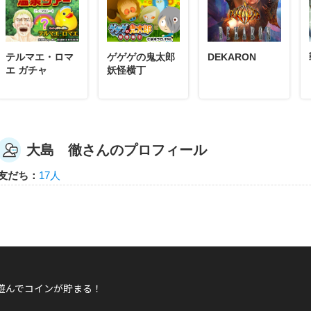
テルマエ・ロマ
ゲゲゲの鬼太郎
DEKARON
大島 徹
エ ガチャ
妖怪横丁
私は1 分 57 秒でクリアしました!
パズル・スクエア
大島 徹さんのプロフィール
友だち：
17人
大島 徹
私は1 分 57 秒でクリアしました!
パズル・スクエア
遊んでコインが貯まる！
大島 徹