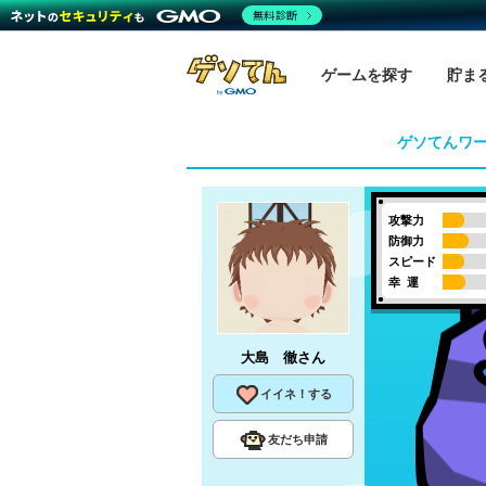
無料診断
ゲームを探す
貯ま
ゲソてんワ
攻撃力
防御力
スピード
幸 運
大島 徹
さん
イイネ！する
友だち申請