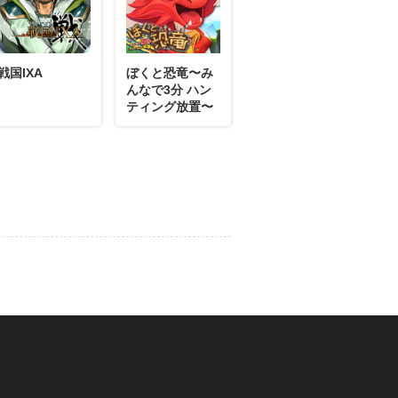
戦国IXA
ぼくと恐竜〜み
09月19日
コメント
んなで3分 ハン
ティング放置〜
09月19日
コメント
09月19日
コメント