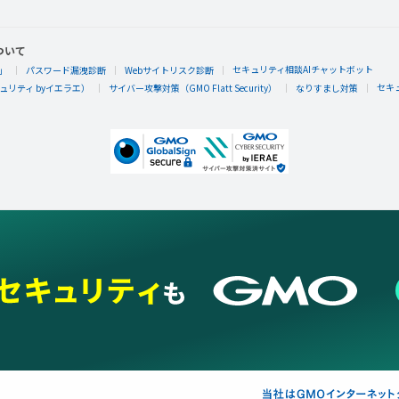
ついて
セキュリティ相談AIチャットボット
」
パスワード漏洩診断
Webサイトリスク診断
セキ
リティ byイエラエ）
サイバー攻撃対策（GMO Flatt Security）
なりすまし対策
大島 徹
大島 徹さんが何か隠しバッジを手に入れたら
隠しバッジ！獲得条件はヒミツ。