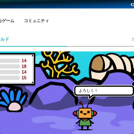
るゲーム
コミュニティ
ールド
14
18
14
15
よろしく！