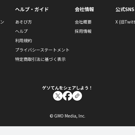
私は3 分 35 秒でクリアしました!
ヘルプ・ガイド
会社情報
公式SNS
パズル・スクエア
ン
あそび方
会社概要
X (旧Twitt
ヘルプ
採用情報
利用規約
大島 徹
プライバシーステートメント
大島 徹さんが「はじめてのパズルスクエア」
パズルスクエアをはじめてあそんだらもらえるエネルギーバ
特定商取引法に基づく表示
ゲソてんをシェアしよう！
大島 徹
大島 徹さんが「はじめてのソリティアBATTLE
© GMO Media, Inc.
た！
ソリティアBATTLE ROYALをはじめてあそんだらもらえる