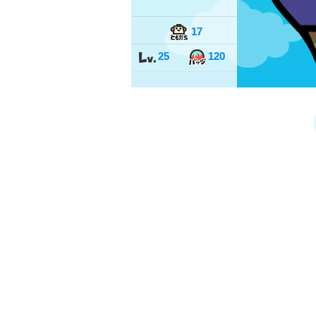
17
25
120