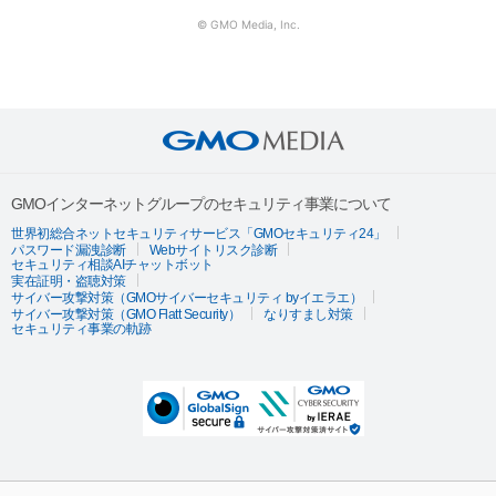
© GMO Media, Inc.
GMOインターネットグループのセキュリティ事業について
世界初総合ネットセキュリティサービス「GMOセキュリティ24」
パスワード漏洩診断
Webサイトリスク診断
セキュリティ相談AIチャットボット
実在証明・盗聴対策
サイバー攻撃対策（GMOサイバーセキュリティ byイエラエ）
サイバー攻撃対策（GMO Flatt Security）
なりすまし対策
セキュリティ事業の軌跡