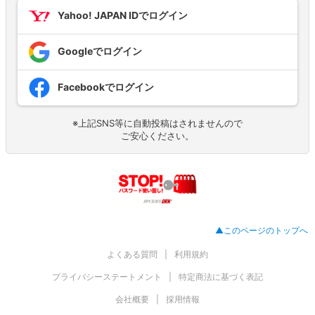
Yahoo! JAPAN IDでログイン
Googleでログイン
Facebookでログイン
※上記SNS等に自動投稿はされませんので
ご安心ください。
▲このページのトップへ
よくある質問
利用規約
プライバシーステートメント
特定商法に基づく表記
会社概要
採用情報