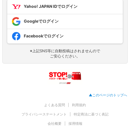
Yahoo! JAPAN IDでログイン
Googleでログイン
Facebookでログイン
※上記SNS等に自動投稿はされませんので
ご安心ください。
▲このページのトップへ
よくある質問
利用規約
プライバシーステートメント
特定商法に基づく表記
会社概要
採用情報