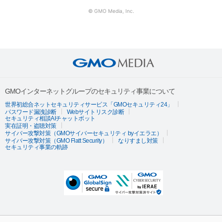
© GMO Media, Inc.
GMOインターネットグループのセキュリティ事業について
世界初総合ネットセキュリティサービス「GMOセキュリティ24」
パスワード漏洩診断
Webサイトリスク診断
セキュリティ相談AIチャットボット
実在証明・盗聴対策
サイバー攻撃対策（GMOサイバーセキュリティ byイエラエ）
サイバー攻撃対策（GMO Flatt Security）
なりすまし対策
セキュリティ事業の軌跡