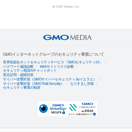
© GMO Media, Inc.
GMOインターネットグループのセキュリティ事業について
世界初総合ネットセキュリティサービス「GMOセキュリティ24」
パスワード漏洩診断
Webサイトリスク診断
セキュリティ相談AIチャットボット
実在証明・盗聴対策
サイバー攻撃対策（GMOサイバーセキュリティ byイエラエ）
サイバー攻撃対策（GMO Flatt Security）
なりすまし対策
セキュリティ事業の軌跡