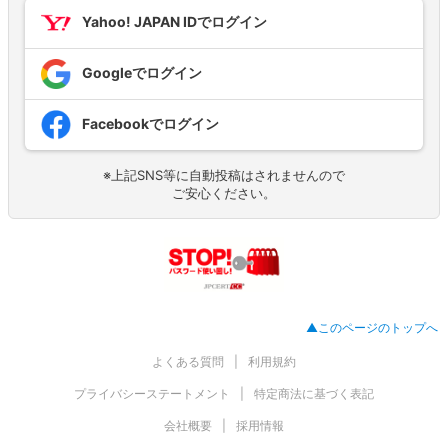
Yahoo! JAPAN IDでログイン
Googleでログイン
Facebookでログイン
※上記SNS等に自動投稿はされませんので
ご安心ください。
▲このページのトップへ
よくある質問
利用規約
プライバシーステートメント
特定商法に基づく表記
会社概要
採用情報