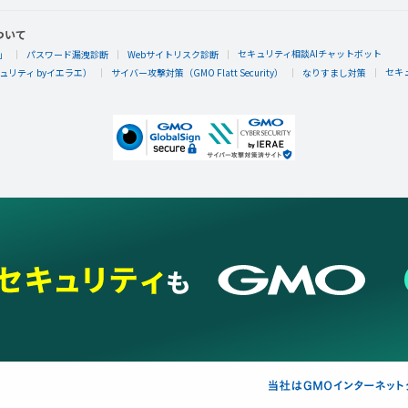
隠しバッジ！獲得条件はヒミツ。
ついて
セキュリティ相談AIチャットボット
」
パスワード漏洩診断
Webサイトリスク診断
セキ
リティ byイエラエ）
サイバー攻撃対策（GMO Flatt Security）
なりすまし対策
農場王に、俺はなるっ！・・・んだろうか。
農場王に、俺はなるっ！・・・んだろうか。さ
ス」にレベルアップ！
たくさんコドモがのれるらしい！宇宙船にたくさん仲間が乗
さんたのしいはず。また一歩宇宙に近づいた！
農場王に、俺はなるっ！・・・んだろうか。
農場王に、俺はなるっ！・・・んだろうか。さ
れたらしい！
隠しバッジ！獲得条件はヒミツ。