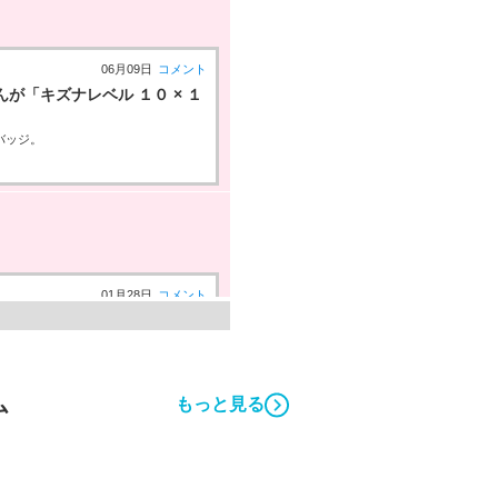
06月09日
コメント
「キズナレベル １０ × １
バッジ。
01月28日
コメント
「キズナレベル ５ × １
バッジ。
ム
もっと見る