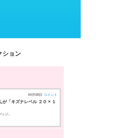
クション
04月08日
コメント
「キズナレベル ２０ × １
バッジ。