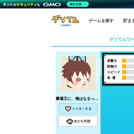
無料診断
ゲームを探す
貯ま
ゲソてんワ
攻撃力
防御力
スピード
幸 運
農場王に、俺はなるっ！・・・んだろうか。
イイネ！する
友だち申請