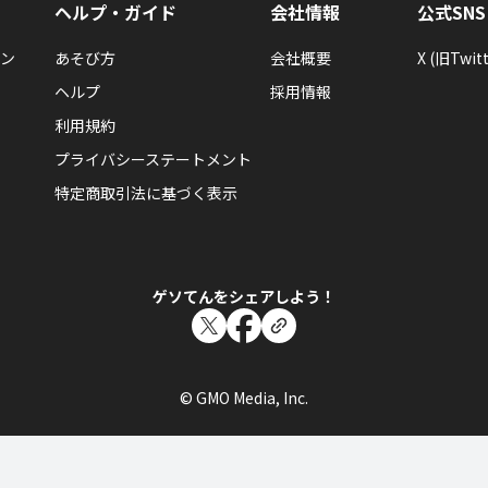
農場王に、俺はなるっ！・・・んだろうか。さ
ヘルプ・ガイド
会社情報
公式SNS
れたらしい！
隠しバッジ！獲得条件はヒミツ。
ン
あそび方
会社概要
X (旧Twitt
ヘルプ
採用情報
利用規約
プライバシーステートメント
特定商取引法に基づく表示
農場王に、俺はなるっ！・・・んだろうか。
農場王に、俺はなるっ！・・・んだろうか。さ
ス」にレベルアップ！
たくさんコドモがのれるらしい！宇宙船にたくさん仲間が乗
さんたのしいはず。また一歩宇宙に近づいた！
ゲソてんをシェアしよう！
© GMO Media, Inc.
農場王に、俺はなるっ！・・・んだろうか。
農場王に、俺はなるっ！・・・んだろうか。さ
れたらしい！