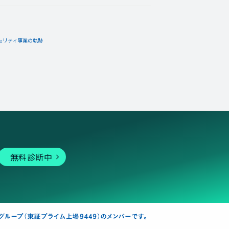
ュリティ事業の軌跡
06月01日
コメント
んがレベル18「スクールバ
れたら、惑星への帰り道もきっとたく
無料診断中
06月01日
コメント
んが何か隠しバッジを手に入