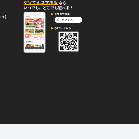
んが何か隠しバッジを手に入
er)
06月01日
コメント
んがレベル18「スクールバ
れたら、惑星への帰り道もきっとたく
06月01日
コメント
んが何か隠しバッジを手に入