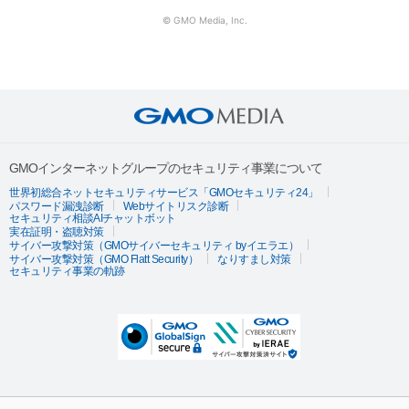
© GMO Media, Inc.
GMOインターネットグループのセキュリティ事業について
世界初総合ネットセキュリティサービス「GMOセキュリティ24」
パスワード漏洩診断
Webサイトリスク診断
セキュリティ相談AIチャットボット
実在証明・盗聴対策
サイバー攻撃対策（GMOサイバーセキュリティ byイエラエ）
サイバー攻撃対策（GMO Flatt Security）
なりすまし対策
セキュリティ事業の軌跡