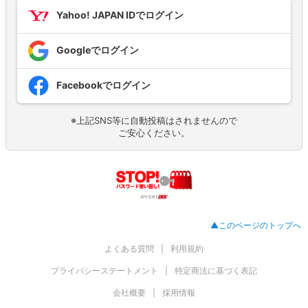
Yahoo! JAPAN IDでログイン
Googleでログイン
Facebookでログイン
※上記SNS等に自動投稿はされませんので
ご安心ください。
▲このページのトップへ
よくある質問
利用規約
プライバシーステートメント
特定商法に基づく表記
会社概要
採用情報