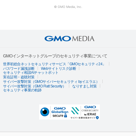
© GMO Media, Inc.
GMOインターネットグループのセキュリティ事業について
世界初総合ネットセキュリティサービス「GMOセキュリティ24」
パスワード漏洩診断
Webサイトリスク診断
セキュリティ相談AIチャットボット
実在証明・盗聴対策
サイバー攻撃対策（GMOサイバーセキュリティ byイエラエ）
サイバー攻撃対策（GMO Flatt Security）
なりすまし対策
セキュリティ事業の軌跡