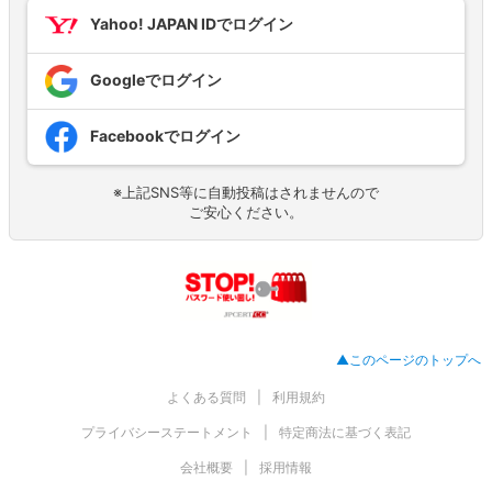
Yahoo! JAPAN IDでログイン
Googleでログイン
Facebookでログイン
※上記SNS等に自動投稿はされませんので
ご安心ください。
▲このページのトップへ
よくある質問
利用規約
プライバシーステートメント
特定商法に基づく表記
会社概要
採用情報