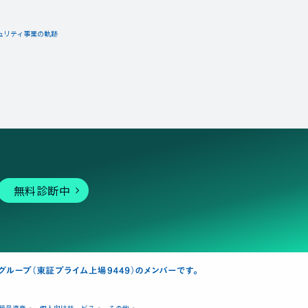
ュリティ事業の軌跡
無料診断中
暗号資産
個人向けサービス
その他