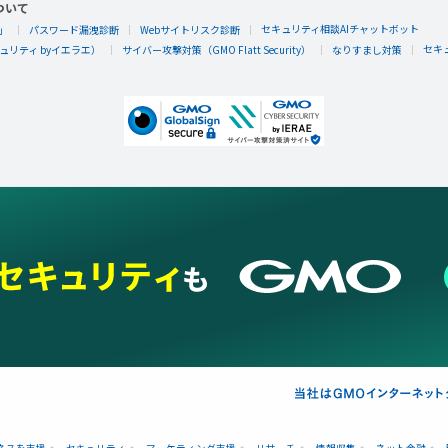
ついて
セキュリティ相談AIチャットボット
」
パスワード漏洩診断
Webサイトリスク診断
セキ
リティ byイエラエ）
サイバー攻撃対策（GMO Flatt Security）
なりすまし対策
ネスを支援
セキュリティ
マーケティング支援
リサーチ
情報収集
ネット金融