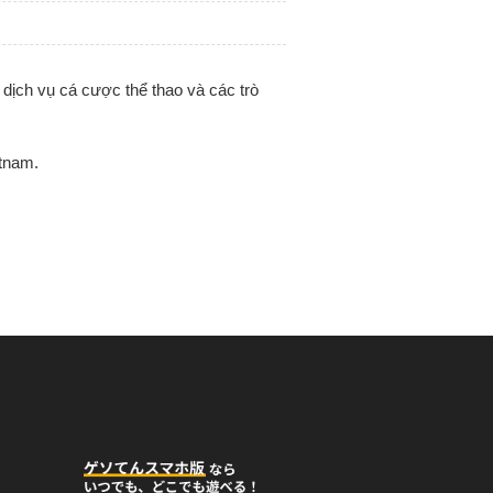
dịch vụ cá cược thể thao và các trò
etnam.