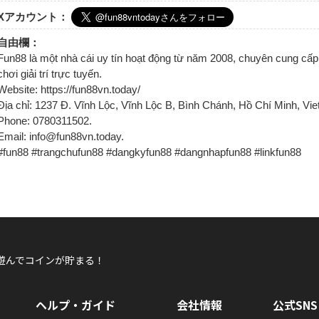
Xアカウント：
自由欄：
Fun88 là một nhà cái uy tín hoạt động từ năm 2008, chuyên cung cấp 
chơi giải trí trực tuyến.
Website: https://fun88vn.today/
Địa chỉ: 1237 Đ. Vĩnh Lộc, Vĩnh Lộc B, Bình Chánh, Hồ Chí Minh, Vi
Phone: 0780311502.
Email: info@fun88vn.today.
#fun88 #trangchufun88 #dangkyfun88 #dangnhapfun88 #linkfun88
遊んでコインが貯まる！
ヘルプ・ガイド
会社情報
公式SNS