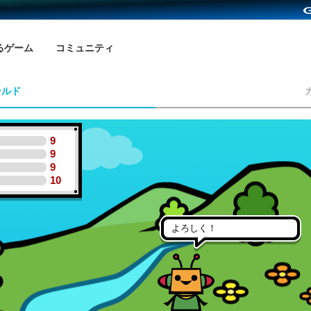
るゲーム
コミュニティ
ールド
9
9
9
10
よろしく！