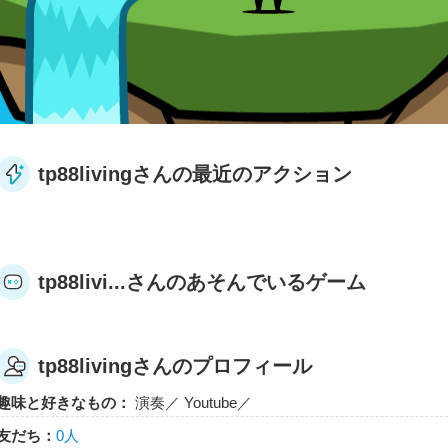
tp88livingさんの最近のアクション
tp88livi...さんのあそんでいるゲーム
tp88livingさんのプロフィール
趣味と好きなもの：
演奏／ Youtube／
友だち：
0人