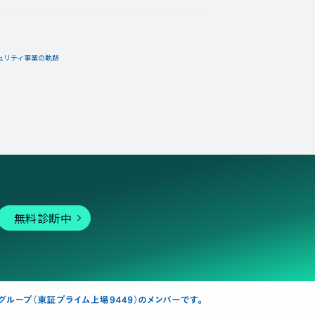
ュリティ事業の軌跡
無料診断中