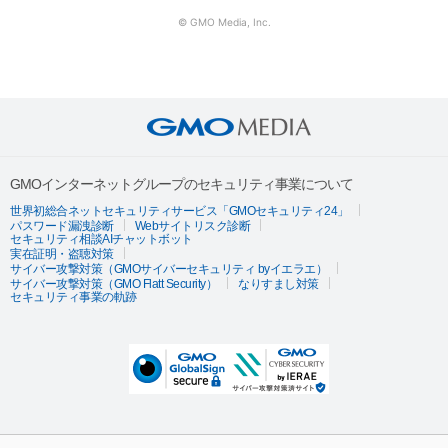
© GMO Media, Inc.
GMOインターネットグループのセキュリティ事業について
世界初総合ネットセキュリティサービス「GMOセキュリティ24」
パスワード漏洩診断
Webサイトリスク診断
セキュリティ相談AIチャットボット
実在証明・盗聴対策
サイバー攻撃対策（GMOサイバーセキュリティ byイエラエ）
サイバー攻撃対策（GMO Flatt Security）
なりすまし対策
セキュリティ事業の軌跡