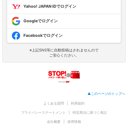
Yahoo! JAPAN IDでログイン
Googleでログイン
Facebookでログイン
※上記SNS等に自動投稿はされませんので
ご安心ください。
▲このページのトップへ
よくある質問
利用規約
プライバシーステートメント
特定商法に基づく表記
会社概要
採用情報