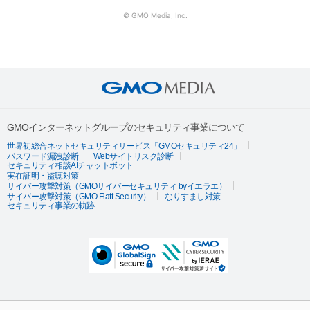
© GMO Media, Inc.
GMOインターネットグループのセキュリティ事業について
世界初総合ネットセキュリティサービス「GMOセキュリティ24」
パスワード漏洩診断
Webサイトリスク診断
セキュリティ相談AIチャットボット
実在証明・盗聴対策
サイバー攻撃対策（GMOサイバーセキュリティ byイエラエ）
サイバー攻撃対策（GMO Flatt Security）
なりすまし対策
セキュリティ事業の軌跡