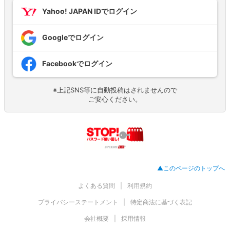
Yahoo! JAPAN IDでログイン
Googleでログイン
Facebookでログイン
※上記SNS等に自動投稿はされませんので
ご安心ください。
▲このページのトップへ
よくある質問
利用規約
プライバシーステートメント
特定商法に基づく表記
会社概要
採用情報