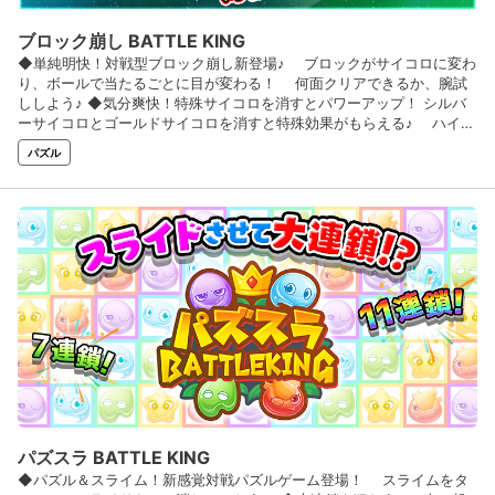
ブロック崩し BATTLE KING
◆単純明快！対戦型ブロック崩し新登場♪ ブロックがサイコロに変わ
り、ボールで当たるごとに目が変わる！ 何面クリアできるか、腕試
ししよう♪ ◆気分爽快！特殊サイコロを消すとパワーアップ！ シルバ
ーサイコロとゴールドサイコロを消すと特殊効果がもらえる♪ ハイス
コア目指して爽快プレイ！ ◆シンプルな級段位制を採用♪ 難易度も
パズル
ステップアップ方式♪ 困ったときに安心の「お助けアイテム」も盛りだ
くさん♪
パズスラ BATTLE KING
◆パズル＆スライム！新感覚対戦パズルゲーム登場！ スライムをタ