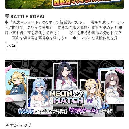
雫 BATTLE ROYAL
◆『合成＋ショット』の3マッチ新感覚パズル！ 雫を合成しターゲッ
トに向けて、スワイプ発射♪ 巻き起こる大連鎖が勝負を決める！ ◆
襲い来る岩！雫を強化して砕け！ どこを狙うか運命の分かれ道？
運命を切り開き高得点を狙おう♪ ◆シンプルな級段位制を採用♪
困ったときに安心の「お助けアイテム」も盛りだくさん♪
パズル
ネオンマッチ