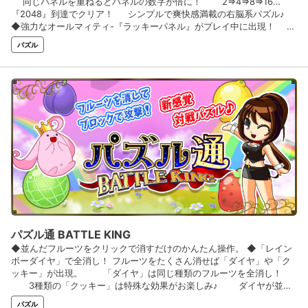
同じパネルを重ねるとパネルの数字が倍に！ 2⇒4⇒8⇒16…
『2048』到達でクリア！ シンプルで爽快感満載の右脳系パズル♪
◆強力なオールマィティ-『ラッキーパネル』がプレイ中に出現！
どんなパネルも倍になり一発逆転の大チャンス！ 困ったときのお助
パズル
けアイテムも充実♪ ◆初心者でもわかりやすい級段位制を採用♪ 対戦で
勝利かクリアで『金札/銀札』獲得⇒集めて階級アップ！
パズル通 BATTLE KING
◆並んだフルーツをクリックで消すだけのかんたん操作。 ◆「レイン
ボーダイヤ」で全消し！ フルーツをたくさん消せば「ダイヤ」や「ク
ッキー」が出現。 「ダイヤ」は同じ種類のフルーツを全消し！
3種類の「クッキー」は特殊な効果がお楽しみ♪ ダイヤが並ぶ
と「レインボーダイヤ」合成⇒すべての種類のフルーツを全消し！
パズル