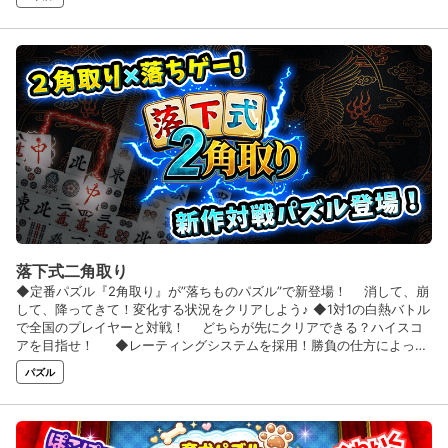
ングを制覇せよ♪ ◆シンプルな級段位制を採用！難易度もステップ
アップ方式！ 困ったときに安心の「お助けアイテム」も盛りだくさ
ん！
落下式二角取り
◆定番パズル『2角取り』が”落ちものパズル”で新登場！ 消して、崩
して、降ってきて！変化する状況をクリアしよう♪ ◆1対1の白熱バトル
で全国のプレイヤーと対戦！ どちらが先にクリアできる？ハイスコ
アを目指せ！ ◆レーティングシステムを採用！勝負の仕方によって
もレートが変動 対戦を勝ち抜き、2角取りの「キング」を目指せ！
パズル
◆今なら初回登録でお役立ちアイテムをプレゼント♪