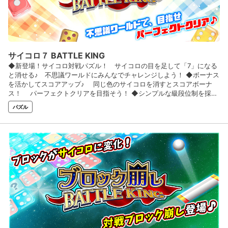
サイコロ７ BATTLE KING
◆新登場！サイコロ対戦パズル！ サイコロの目を足して「7」になる
と消せる♪ 不思議ワールドにみんなでチャレンジしよう！ ◆ボーナス
を活かしてスコアアップ♪ 同じ色のサイコロを消すとスコアボーナ
ス！ パーフェクトクリアを目指そう！ ◆シンプルな級段位制を採用
♪難易度もステップアップ方式♪困ったときにも安心の「お助けアイテ
パズル
ム」も盛りだくさん♪