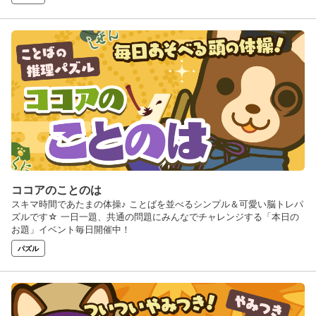
◆ブロックで攻撃！ ブロックを消すと相手に「お邪魔ブロック」を
降らせる攻撃ができる！ 相手からの「お邪魔ブロック」には要注意
だ！ ◆わかりやすい級段位制を採用♪ 対戦に勝利で「金札/銀札」獲
得⇒集めて階級アップ！ 目指すは名人？ 困ったときにも安心の
お助け「アイテム」も盛りだくさん♪
ココアのことのは
スキマ時間であたまの体操♪ ことばを並べるシンプル＆可愛い脳トレパ
ズルです☆ 一日一題、共通の問題にみんなでチャレンジする「本日の
お題」イベント毎日開催中！
パズル