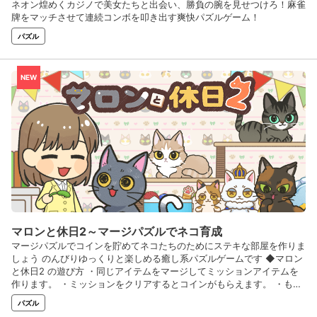
ネオン煌めくカジノで美女たちと出会い、勝負の腕を見せつけろ！麻雀
牌をマッチさせて連続コンボを叩き出す爽快パズルゲーム！
パズル
NEW
マロンと休日2～マージパズルでネコ育成
マージパズルでコインを貯めてネコたちのためにステキな部屋を作りま
しょう のんびりゆっくりと楽しめる癒し系パズルゲームです ◆マロン
と休日2 の遊び方 ・同じアイテムをマージしてミッションアイテムを
作ります。 ・ミッションをクリアするとコインがもらえます。 ・もら
ったコインでガチャを回し、家具、ネコのアクセサリ、ペル（アバタ
パズル
ー）の衣装などステキなアイテムをゲット！ ・ゲットしたアイテムで