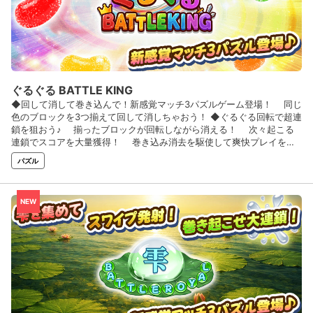
ぐるぐる BATTLE KING
◆回して消して巻き込んで！新感覚マッチ3パズルゲーム登場！ 同じ
色のブロックを3つ揃えて回して消しちゃおう！ ◆ぐるぐる回転で超連
鎖を狙おう♪ 揃ったブロックが回転しながら消える！ 次々起こる
連鎖でスコアを大量獲得！ 巻き込み消去を駆使して爽快プレイを楽
しもう！ ◆シンプルな級段位制を採用♪難易度もステップアップ方
パズル
式♪ 困ったときに安心の「お助けアイテム」も盛りだくさん♪
NEW