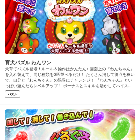
育犬パズル わんワン
犬育てパズル登場！ルール＆操作はかんたん♪ 画面上の『わんちゃん』
を入れ替えて、同じ種類を3匹並べるだけ！ たくさん消して得点を稼い
で、自分と『わんちゃん』の限界にチャレンジ！ 『わんちゃん』とい
っぱい遊んだらレベルアップ！ ボーナスとスキルを活かしてハイスコ
アを狙おう！ ミッションやスタンプなど、やりこみ要素も盛りだくさ
パズル
ん♪ 手助けアイテムを使えばサクサクらくらくプレイ♪ 本作に登場する
のは、かわいくて個性的な『わんちゃん』ばかり！ 『ごしゅじん』に
なって、たくさんの『わんちゃん』と出会って、 推しの『わんちゃ
ん』を育ててみてね♪