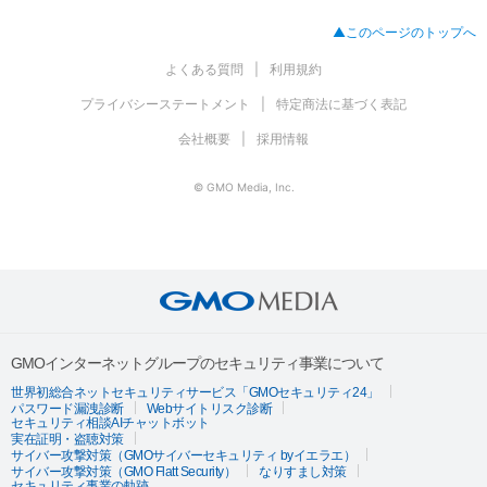
ステキな部屋を作りましょう！ ・なでなでしたりエサを上げたりしな
がらネコを育成できます。 ・ネコとペルと一緒にお友達の部屋に訪問
▲このページのトップへ
して「いいね」を押しましょう！ あなたの素敵な部屋をお友達に自慢
しよう
よくある質問
利用規約
プライバシーステートメント
特定商法に基づく表記
会社概要
採用情報
© GMO Media, Inc.
GMOインターネットグループのセキュリティ事業について
世界初総合ネットセキュリティサービス「GMOセキュリティ24」
パスワード漏洩診断
Webサイトリスク診断
セキュリティ相談AIチャットボット
実在証明・盗聴対策
サイバー攻撃対策（GMOサイバーセキュリティ byイエラエ）
サイバー攻撃対策（GMO Flatt Security）
なりすまし対策
セキュリティ事業の軌跡