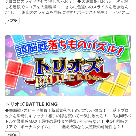
テヨコにスライドさせて消しちゃおう！ ◆大連鎖を狙おう♪ 次々起
こる連鎖でスコアを大量獲得！ さらに色違いのスライムを巻き込ん
だり、 沢山のスライムを同時に消すとボーナスも発生！ ハイスコ
アを目指して爽快プレイを楽しもう！ ◆シンプルな級段位制を採用
パズル
♪難易度もステップアップ方式♪ 困ったときに安心の「お助けアイテ
ム」も盛りだくさん♪
トリオズ BATTLE KING
◆頭脳戦×スピード勝負！新感覚落ちものパズルが降臨！ 落下ブロ
ックを瞬時にキャッチ！相手の隙を突いて一気に攻めろ！ 3人同時バ
トルで緊張感MAX！最後の最後まで勝負がわからない！ ◆3列同時ク
リアで「ボーナスタイム」！ 連続成功なら大逆転の可能性も？！劣
勢からの一発逆転が熱い！ 何度でも挑戦！君のハイスコアでランキ
パズル