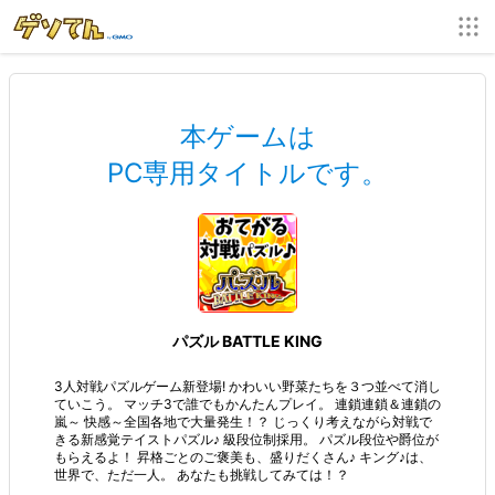
本ゲームは
PC専用タイトルです。
パズル BATTLE KING
3人対戦パズルゲーム新登場! かわいい野菜たちを３つ並べて消し
ていこう。 マッチ3で誰でもかんたんプレイ。 連鎖連鎖＆連鎖の
嵐～ 快感～全国各地で大量発生！？ じっくり考えながら対戦で
きる新感覚テイストパズル♪ 級段位制採用。 パズル段位や爵位が
もらえるよ！ 昇格ごとのご褒美も、盛りだくさん♪ キング♪は、
世界で、ただ一人。 あなたも挑戦してみては！？