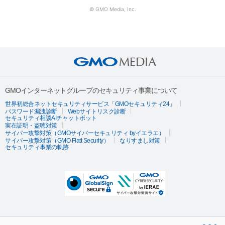
© GMO Media, Inc.
GMOインターネットグループのセキュリティ事業について
世界初総合ネットセキュリティサービス「GMOセキュリティ24」
パスワード漏洩診断
Webサイトリスク診断
セキュリティ相談AIチャットボット
実在証明・盗聴対策
サイバー攻撃対策（GMOサイバーセキュリティ byイエラエ）
サイバー攻撃対策（GMO Flatt Security）
なりすまし対策
セキュリティ事業の軌跡