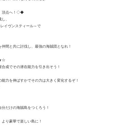
、頂点へ！◇◆
成し、
～レイヴンスティール～で
を仲間と共に討伐し、最強の海賊団となれ！
★☆
醒合成でその潜在能力を引き出そう！
の能力を伸ばすかでその力は大きく変化するぞ！
！
自分だけの海賊島をつくろう！
、より豪華で楽しい島に！