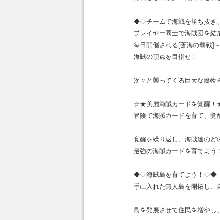
◆◇チームで海戦を勝ち抜き
プレイヤー同士で海賊団を結
毎日開催される[蒼海の覇戦]
海賊の頂点を目指せ！
次々と襲ってくる巨大な魔物
☆★美麗海賊カードを覚醒！
冒険で海賊カードを育て、覚
覚醒を繰り返し、海賊達のど
最強の海賊カードを育てよう
◆◇海賊島を育てよう！◇◆
手に入れた無人島を開拓し、
島を発展させて住民を増やし