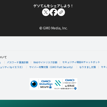
ゲソてんをシェアしよう！
© GMO Media, Inc.
ついて
セキュリティ相談AIチャットボット
」
パスワード漏洩診断
Webサイトリスク診断
セキ
リティ byイエラエ）
サイバー攻撃対策（GMO Flatt Security）
なりすまし対策