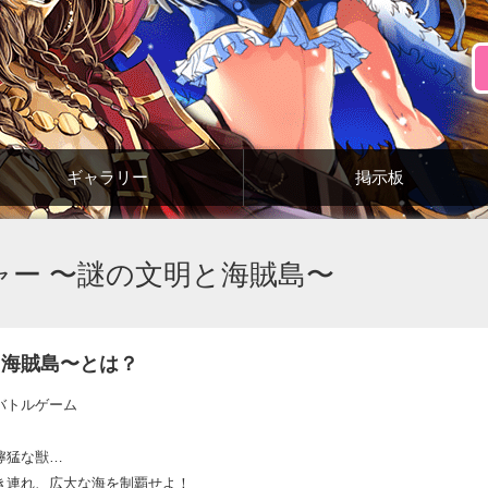
ギャラリー
掲示板
ャー 〜謎の文明と海賊島〜
と海賊島〜とは？
バトルゲーム
獰猛な獣…
き連れ、広大な海を制覇せよ！