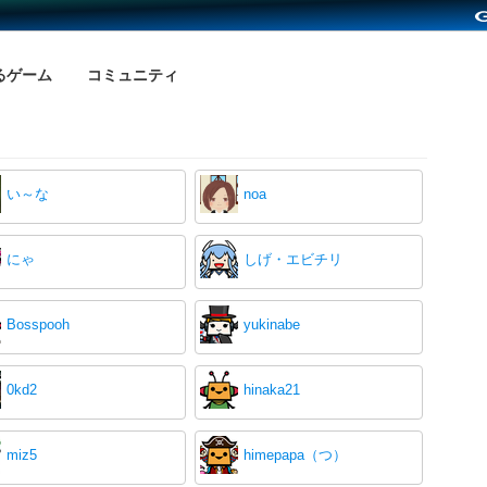
るゲーム
コミュニティ
い～な
noa
にゃ
しげ・エビチリ
Bosspooh
yukinabe
0kd2
hinaka21
miz5
himepapa（つ）