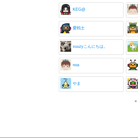
KEG@
愛戦士
suuzyこんにちは。
noa
やま
«