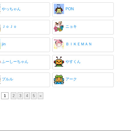
やっちゃん
PON
ＪｏＪｏ
ニョキ
jin
ＢＩＫＥＭＡＮ
ふーしーちゃん
やすくん
プルル
アーク
1
2
3
4
5
»