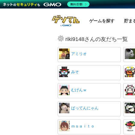
無料診断
ゲームを探す
貯ま
riki9148さんの友だち一覧
アミリオ
みそ
むげんｗ
ばってんにゃん
ｍｓａｉｔｏ