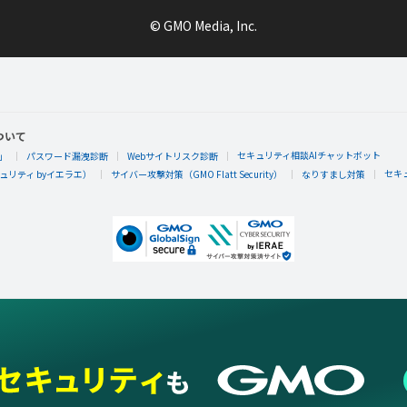
© GMO Media, Inc.
ついて
セキュリティ相談AIチャットボット
」
パスワード漏洩診断
Webサイトリスク診断
セキ
リティ byイエラエ）
サイバー攻撃対策（GMO Flatt Security）
なりすまし対策