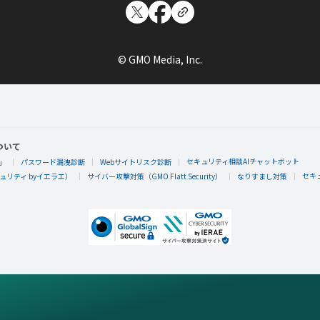
© GMO Media, Inc.
ついて
セキュリティ相談AIチャットボット
」
パスワード漏洩診断
Webサイトリスク診断
セキ
リティ byイエラエ）
サイバー攻撃対策（GMO Flatt Security）
なりすまし対策