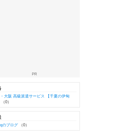
PR
略
・大阪 高級派遣サービス 【千夏の伊甸
】
（0）
談
2tqのブログ
（0）