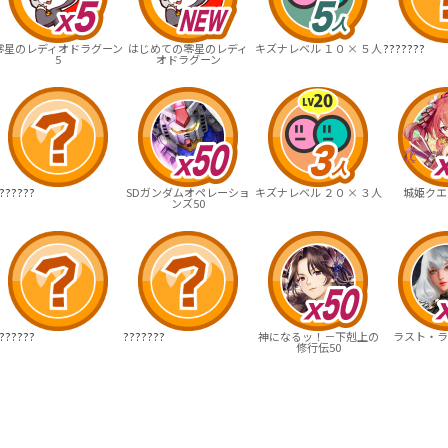
零星のレディオドラグーン
はじめての零星のレディ
キズナレベル １０ × ５人
???????
5
オドラグーン
??????
SDガンダムオペレーショ
キズナレベル ２０ × ３人
城姫クエス
ンズ50
??????
???????
神になるッ！－下剋上の
ラスト・ラ
修行伝50