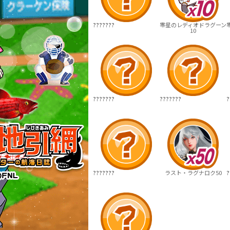
???????
零星のレディオドラグーン
10
???????
???????
?
???????
ラスト・ラグナロク50
?