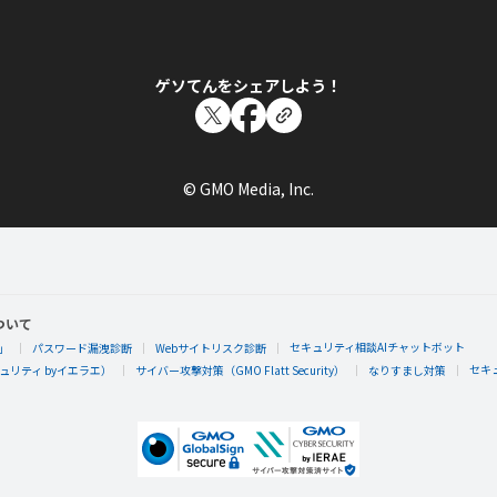
ゲソてんをシェアしよう！
© GMO Media, Inc.
ついて
セキュリティ相談AIチャットボット
」
パスワード漏洩診断
Webサイトリスク診断
セキ
リティ byイエラエ）
サイバー攻撃対策（GMO Flatt Security）
なりすまし対策