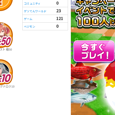
0
コミュニティ
23
ゲソてんワールド
121
ゲーム
0
ベジモン
ト 極50
グナロク10