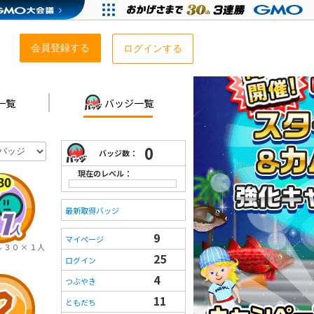
会員登録する
ログインする
一覧
バッジ一覧
0
バッジ数：
現在のレベル：
最新取得バッジ
9
マイページ
３０ × １人
25
ログイン
4
つぶやき
11
ともだち