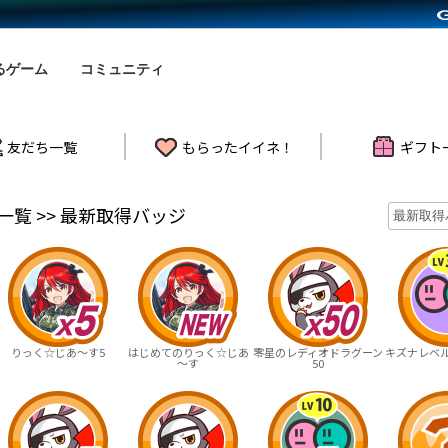
るゲーム
コミュニティ
友だち一覧
もらったイイネ！
ギフト
覧 >> 最新取得バッジ
りっく☆じあ～す5
はじめてのりっく☆じあ
零星のレディオドラグーン
キズナレベル 
～す
50