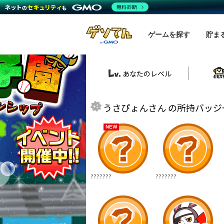
無料診断
ゲームを探す
貯ま
あなたのレベル
うさぴょんさん の所持バッジ一
NEW
???????
???????