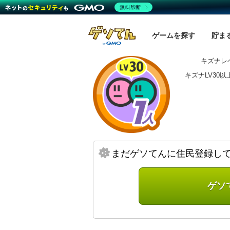
無料診断
ゲームを探す
貯ま
キズナレベ
キズナLV30
まだゲソてんに住民登録し
ゲソ