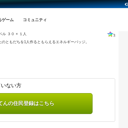
るゲーム
コミュニティ
ル ３０ × １人
3
以上のともだちを1人作るともらえるエネルギーバッジ。
ていない方
てんの住民登録はこちら