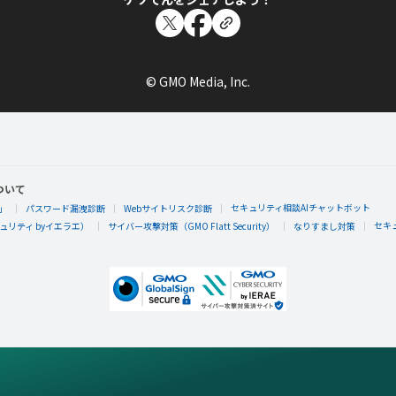
© GMO Media, Inc.
ついて
セキュリティ相談AIチャットボット
」
パスワード漏洩診断
Webサイトリスク診断
セキ
リティ byイエラエ）
サイバー攻撃対策（GMO Flatt Security）
なりすまし対策