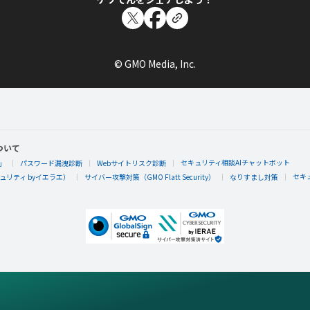
© GMO Media, Inc.
ついて
セキュリティ相談AIチャットボット
」
パスワード漏洩診断
Webサイトリスク診断
セキ
リティ byイエラエ）
サイバー攻撃対策（GMO Flatt Security）
なりすまし対策