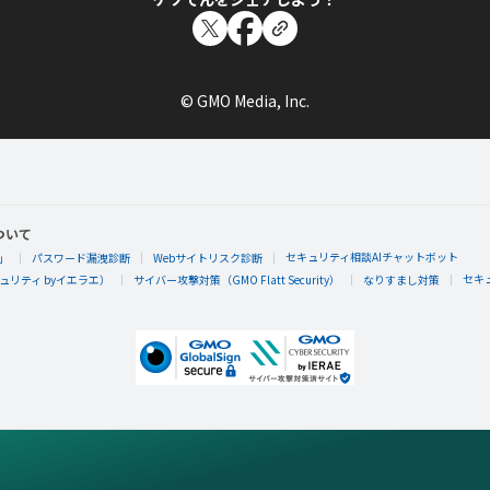
© GMO Media, Inc.
ついて
セキュリティ相談AIチャットボット
」
パスワード漏洩診断
Webサイトリスク診断
セキ
リティ byイエラエ）
サイバー攻撃対策（GMO Flatt Security）
なりすまし対策