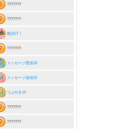
???????
???????
島GET！
???????
メッセージ受信10
メッセージ送信10
つぶやき10
???????
???????