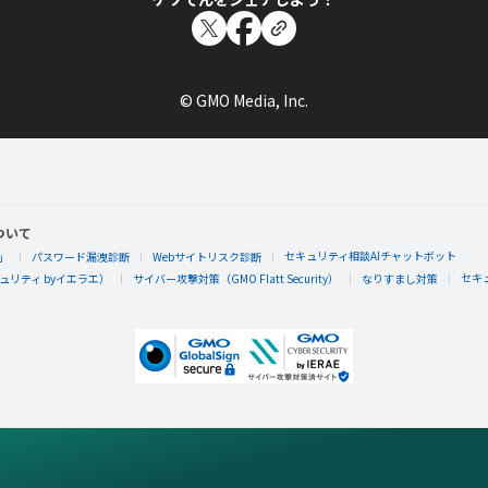
© GMO Media, Inc.
ついて
セキュリティ相談AIチャットボット
」
パスワード漏洩診断
Webサイトリスク診断
セキ
リティ byイエラエ）
サイバー攻撃対策（GMO Flatt Security）
なりすまし対策