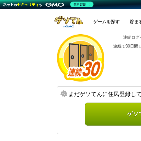
無料診断
ゲームを探す
貯ま
連続ログ
連続で30日間
まだゲソてんに住民登録し
ゲソ