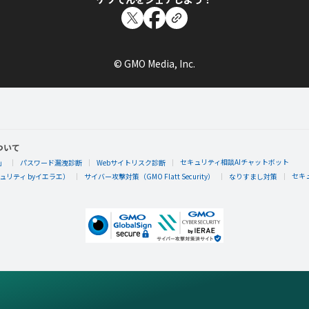
© GMO Media, Inc.
ついて
セキュリティ相談AIチャットボット
」
パスワード漏洩診断
Webサイトリスク診断
セキ
リティ byイエラエ）
サイバー攻撃対策（GMO Flatt Security）
なりすまし対策