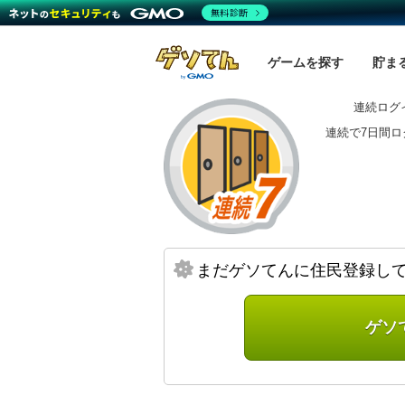
無料診断
ゲームを探す
貯ま
連続ログ
連続で7日間
まだゲソてんに住民登録し
ゲソ