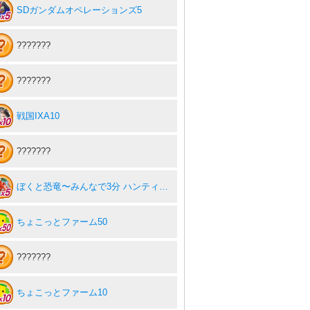
SDガンダムオペレーションズ5
???????
???????
戦国IXA10
???????
ぼくと恐竜〜みんなで3分 ハンティング放置〜5
ちょこっとファーム50
???????
ちょこっとファーム10