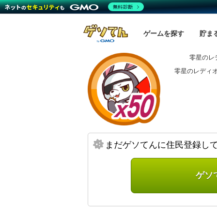
無料診断
ゲームを探す
貯ま
零星のレ
零星のレディ
まだゲソてんに住民登録し
ゲソ