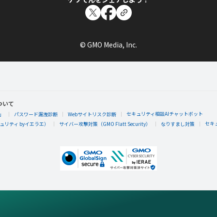
© GMO Media, Inc.
ついて
セキュリティ相談AIチャットボット
」
パスワード漏洩診断
Webサイトリスク診断
セキ
リティ byイエラエ）
サイバー攻撃対策（GMO Flatt Security）
なりすまし対策