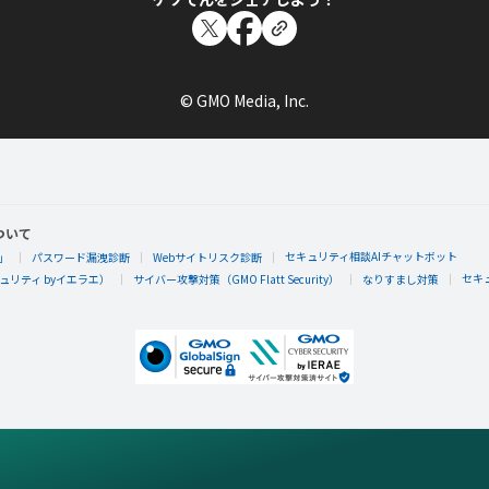
© GMO Media, Inc.
ついて
セキュリティ相談AIチャットボット
」
パスワード漏洩診断
Webサイトリスク診断
セキ
リティ byイエラエ）
サイバー攻撃対策（GMO Flatt Security）
なりすまし対策