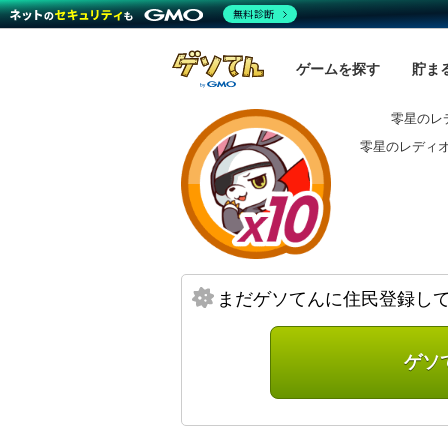
無料診断
ゲームを探す
貯ま
零星のレ
零星のレディ
まだゲソてんに住民登録し
ゲソ