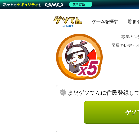
無料診断
ゲームを探す
貯ま
零星のレ
零星のレディ
まだゲソてんに住民登録し
ゲソ