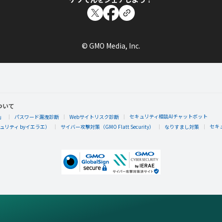
© GMO Media, Inc.
ついて
セキュリティ相談AIチャットボット
」
パスワード漏洩診断
Webサイトリスク診断
セキ
リティ byイエラエ）
サイバー攻撃対策（GMO Flatt Security）
なりすまし対策