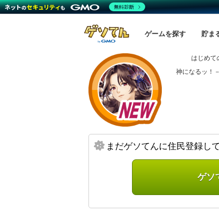
無料診断
ゲームを探す
貯ま
はじめて
神になるッ！
まだゲソてんに住民登録し
ゲソ