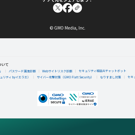
© GMO Media, Inc.
ついて
セキュリティ相談AIチャットボット
」
パスワード漏洩診断
Webサイトリスク診断
セキ
リティ byイエラエ）
サイバー攻撃対策（GMO Flatt Security）
なりすまし対策