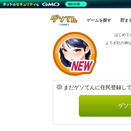
無料診断
ゲームを探す
貯ま
はじめて
よろず社の神
まだゲソてんに住民登録し
ゲソ