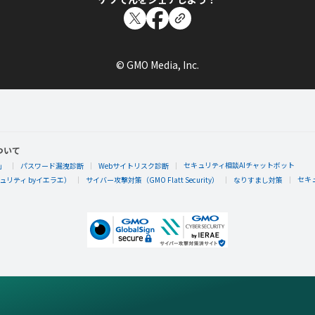
© GMO Media, Inc.
ついて
セキュリティ相談AIチャットボット
」
パスワード漏洩診断
Webサイトリスク診断
セキ
リティ byイエラエ）
サイバー攻撃対策（GMO Flatt Security）
なりすまし対策