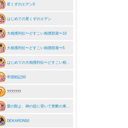
星くずのエデン5
はじめての星くずのエデン
大相撲列伝〜どすこい相撲部屋〜10
大相撲列伝〜どすこい相撲部屋〜5
はじめての大相撲列伝〜どすこい相撲部屋〜
帝国戦記50
???????
愛の獣よ、神の掟に背いて禁断の果実を貪れ50
DEKARON50