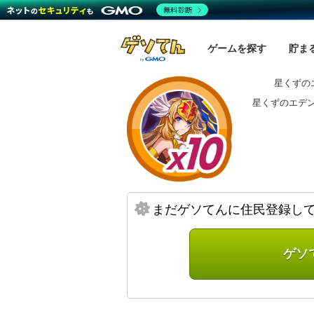
無料診断
ゲームを探す
貯ま
星くずの
星くずのエデ
まだゲソてんに住民登録し
ゲソ