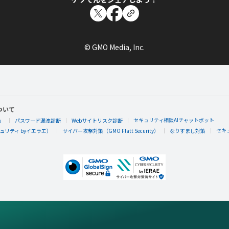
© GMO Media, Inc.
ついて
セキュリティ相談AIチャットボット
」
パスワード漏洩診断
Webサイトリスク診断
セキ
リティ byイエラエ）
サイバー攻撃対策（GMO Flatt Security）
なりすまし対策