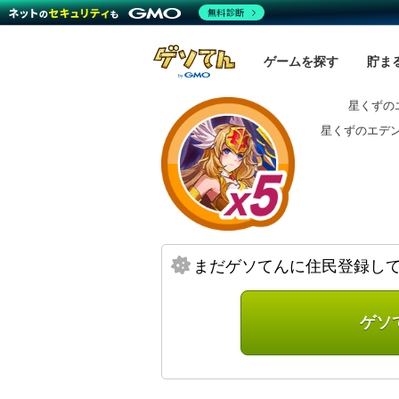
無料診断
ゲームを探す
貯ま
星くずの
星くずのエデ
まだゲソてんに住民登録し
ゲソ