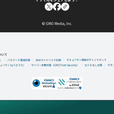
© GMO Media, Inc.
ついて
セキュリティ相談AIチャットボット
」
パスワード漏洩診断
Webサイトリスク診断
セキ
リティ byイエラエ）
サイバー攻撃対策（GMO Flatt Security）
なりすまし対策