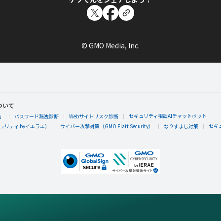
© GMO Media, Inc.
ついて
セキュリティ相談AIチャットボット
」
パスワード漏洩診断
Webサイトリスク診断
セキ
リティ byイエラエ）
サイバー攻撃対策（GMO Flatt Security）
なりすまし対策