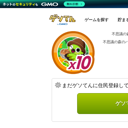
無料診断
ゲームを探す
貯ま
不思議の
不思議の森の
まだゲソてんに住民登録し
ゲソ