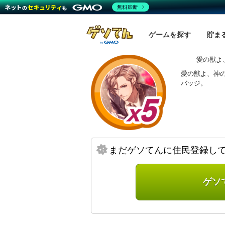
無料診断
ゲームを探す
貯ま
愛の獣よ
愛の獣よ、神
バッジ。
まだゲソてんに住民登録し
ゲソ