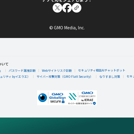
© GMO Media, Inc.
ついて
セキュリティ相談AIチャットボット
」
パスワード漏洩診断
Webサイトリスク診断
セキ
リティ byイエラエ）
サイバー攻撃対策（GMO Flatt Security）
なりすまし対策