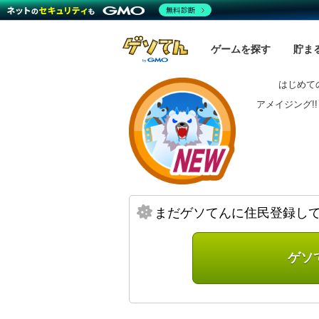
無料診断
ゲームを探す
貯ま
はじめて
アメイジング!
まだゲソてんに住民登録し
ゲソ