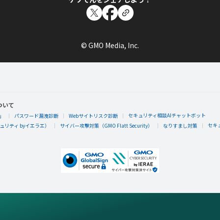
© GMO Media, Inc.
ついて
セキュリティ相談AIチャットボット
」
パスワード漏洩診断
Webサイトリスク診断
セキ
リティ byイエラエ）
サイバー攻撃対策（GMO Flatt Security）
なりすまし対策