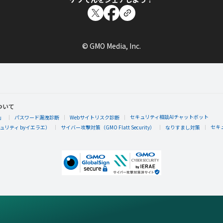
© GMO Media, Inc.
ついて
セキュリティ相談AIチャットボット
」
パスワード漏洩診断
Webサイトリスク診断
セキ
リティ byイエラエ）
サイバー攻撃対策（GMO Flatt Security）
なりすまし対策