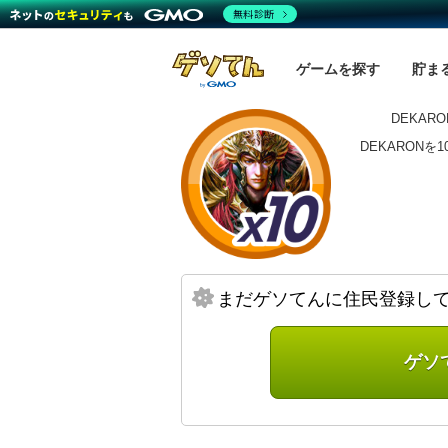
無料診断
ゲームを探す
貯ま
DEKARO
DEKARON
まだゲソてんに住民登録し
ゲソ