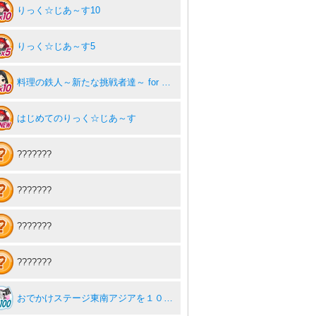
りっく☆じあ～す10
りっく☆じあ～す5
料理の鉄人～新たな挑戦者達～ for ゲソてん10
はじめてのりっく☆じあ～す
???????
???????
???????
???????
おでかけステージ東南アジアを１００回達成度１００％