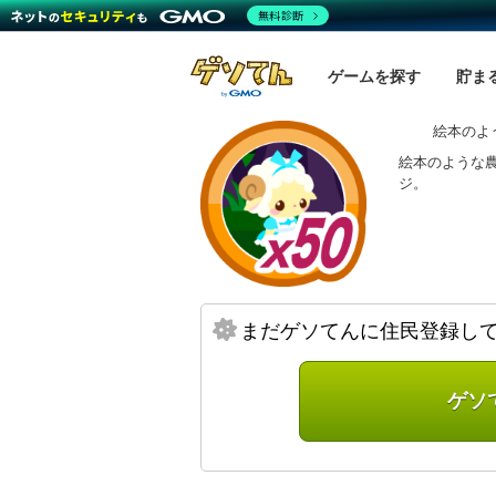
無料診断
ゲームを探す
貯ま
絵本のよ
絵本のような
ジ。
まだゲソてんに住民登録し
ゲソ