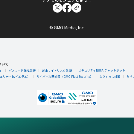
© GMO Media, Inc.
ついて
セキュリティ相談AIチャットボット
」
パスワード漏洩診断
Webサイトリスク診断
セキ
リティ byイエラエ）
サイバー攻撃対策（GMO Flatt Security）
なりすまし対策