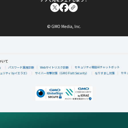
© GMO Media, Inc.
ついて
セキュリティ相談AIチャットボット
」
パスワード漏洩診断
Webサイトリスク診断
セキ
リティ byイエラエ）
サイバー攻撃対策（GMO Flatt Security）
なりすまし対策