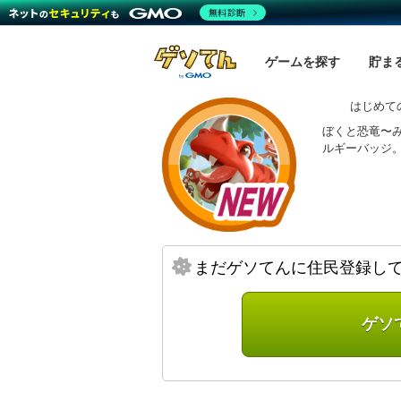
無料診断
ゲームを探す
貯ま
はじめて
ぼくと恐竜〜
ルギーバッジ
まだゲソてんに住民登録し
ゲソ