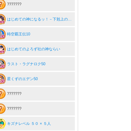
???????
はじめての神になるッ！－下剋上の修行伝
時空覇王伝10
はじめてのよろず社の神ならい
ラスト・ラグナロク50
星くずのエデン50
???????
???????
キズナレベル ５０ × ５人