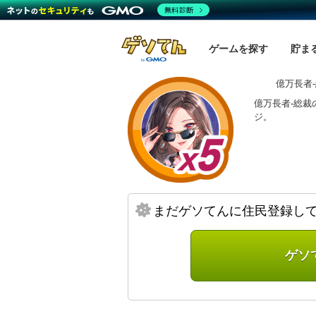
無料診断
ゲームを探す
貯ま
億万長者
億万長者-総裁
ジ。
まだゲソてんに住民登録し
ゲソ