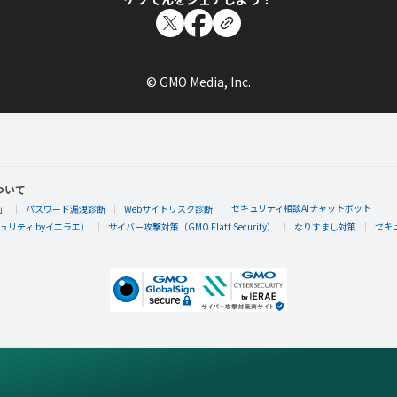
© GMO Media, Inc.
ついて
セキュリティ相談AIチャットボット
」
パスワード漏洩診断
Webサイトリスク診断
セキ
リティ byイエラエ）
サイバー攻撃対策（GMO Flatt Security）
なりすまし対策