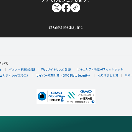
© GMO Media, Inc.
ついて
セキュリティ相談AIチャットボット
」
パスワード漏洩診断
Webサイトリスク診断
セキ
リティ byイエラエ）
サイバー攻撃対策（GMO Flatt Security）
なりすまし対策