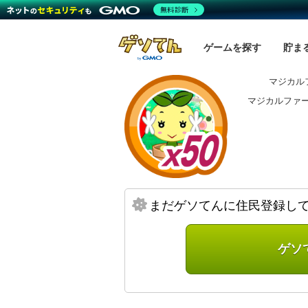
無料診断
ゲームを探す
貯ま
マジカル
マジカルファ
まだゲソてんに住民登録し
ゲソ