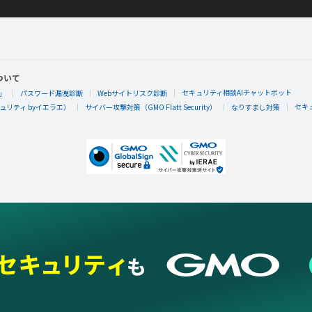
ついて
セキュリティ相談AIチャットボット
」
パスワード漏洩診断
Webサイトリスク診断
セキ
リティ byイエラエ）
サイバー攻撃対策（GMO Flatt Security）
なりすまし対策