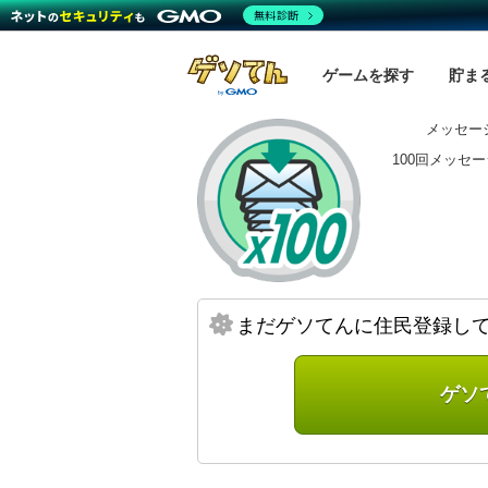
無料診断
ゲームを探す
貯ま
メッセージ
100回メッセ
まだゲソてんに住民登録し
ゲソ