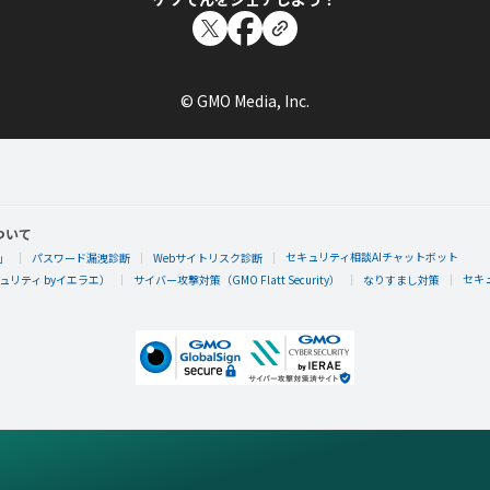
© GMO Media, Inc.
ついて
セキュリティ相談AIチャットボット
」
パスワード漏洩診断
Webサイトリスク診断
セキ
リティ byイエラエ）
サイバー攻撃対策（GMO Flatt Security）
なりすまし対策