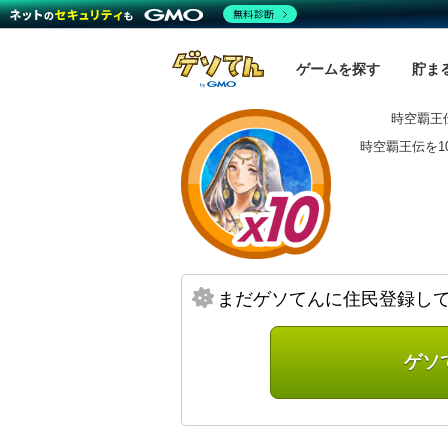
無料診断
ゲームを探す
貯ま
時空覇王伝
時空覇王伝を1
まだゲソてんに住民登録し
ゲソ