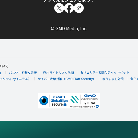
© GMO Media, Inc.
ついて
セキュリティ相談AIチャットボット
」
パスワード漏洩診断
Webサイトリスク診断
セキ
リティ byイエラエ）
サイバー攻撃対策（GMO Flatt Security）
なりすまし対策