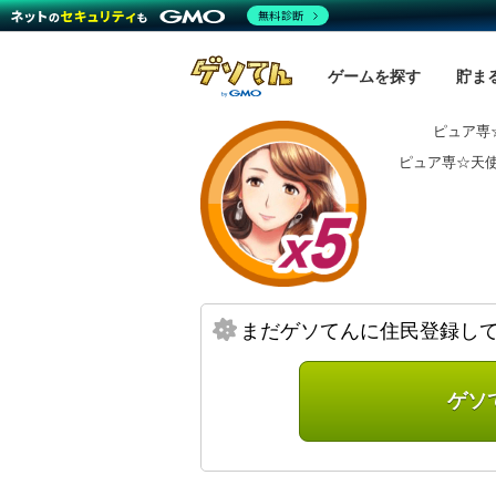
無料診断
ゲームを探す
貯ま
ピュア専
ピュア専☆天
まだゲソてんに住民登録し
ゲソ