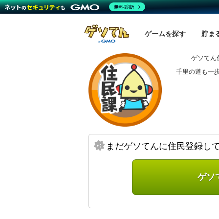
無料診断
ゲームを探す
貯ま
ゲソてん
千里の道も一
まだゲソてんに住民登録し
ゲソ