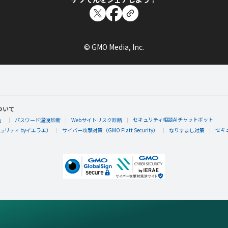
© GMO Media, Inc.
ついて
セキュリティ相談AIチャットボット
」
パスワード漏洩診断
Webサイトリスク診断
セキ
リティ byイエラエ）
サイバー攻撃対策（GMO Flatt Security）
なりすまし対策