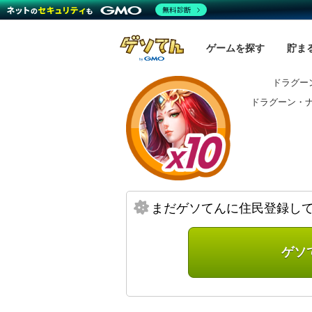
無料診断
ゲームを探す
貯ま
ドラグー
ドラグーン・
まだゲソてんに住民登録し
ゲソ