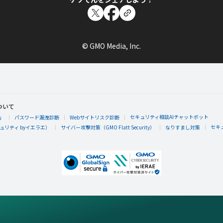
© GMO Media, Inc.
ついて
セキュリティ相談AIチャットボット
」
パスワード漏洩診断
Webサイトリスク診断
セキ
リティ byイエラエ）
サイバー攻撃対策（GMO Flatt Security）
なりすまし対策