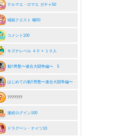
テルマエ・ロマエ ガチャ50
城姫クエスト 極50
コメント100
キズナレベル ４０ × １０人
魁!!男塾〜連合大闘争編〜 5
はじめての魁!!男塾〜連合大闘争編〜
???????
連続ログイン100
ドラグーン・ナイツ10