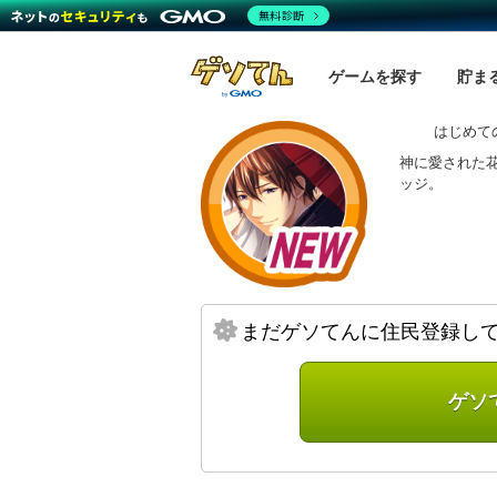
無料診断
ゲームを探す
貯ま
はじめて
神に愛された
ッジ。
まだゲソてんに住民登録し
ゲソ