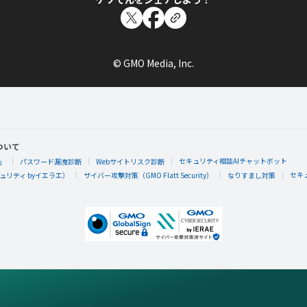
© GMO Media, Inc.
ついて
セキュリティ相談AIチャットボット
」
パスワード漏洩診断
Webサイトリスク診断
セキ
リティ byイエラエ）
サイバー攻撃対策（GMO Flatt Security）
なりすまし対策