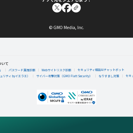
© GMO Media, Inc.
ついて
セキュリティ相談AIチャットボット
」
パスワード漏洩診断
Webサイトリスク診断
セキ
リティ byイエラエ）
サイバー攻撃対策（GMO Flatt Security）
なりすまし対策