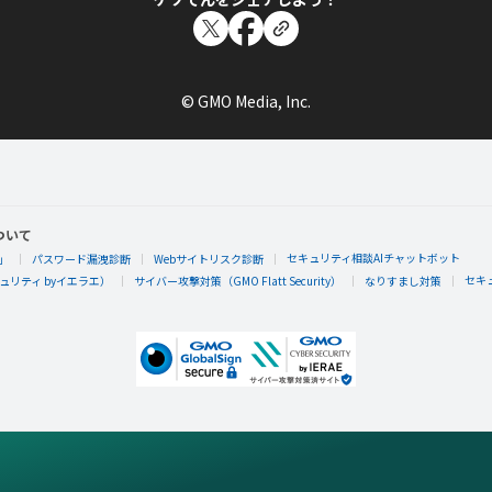
© GMO Media, Inc.
ついて
セキュリティ相談AIチャットボット
」
パスワード漏洩診断
Webサイトリスク診断
セキ
リティ byイエラエ）
サイバー攻撃対策（GMO Flatt Security）
なりすまし対策