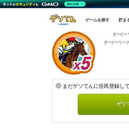
無料診断
ゲームを探す
貯ま
ダービー
ダービーリー
まだゲソてんに住民登録し
ゲソ