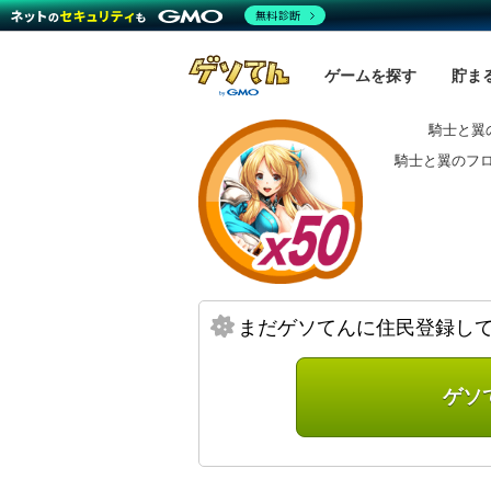
無料診断
ゲームを探す
貯ま
騎士と翼
騎士と翼のフ
まだゲソてんに住民登録し
ゲソ