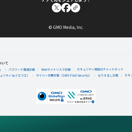
© GMO Media, Inc.
ついて
セキュリティ相談AIチャットボット
」
パスワード漏洩診断
Webサイトリスク診断
セキ
リティ byイエラエ）
サイバー攻撃対策（GMO Flatt Security）
なりすまし対策