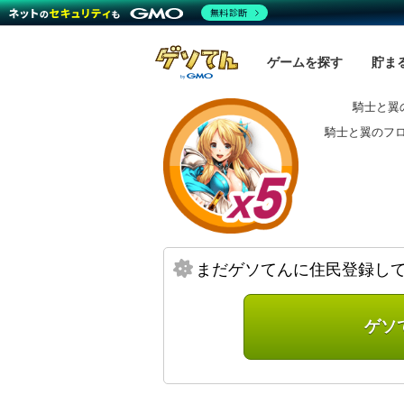
無料診断
ゲームを探す
貯ま
騎士と翼
騎士と翼のフ
まだゲソてんに住民登録し
ゲソ