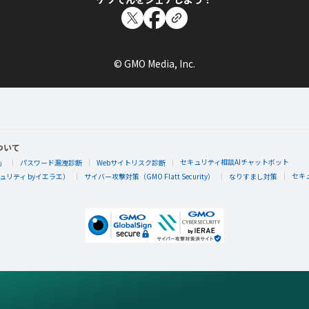
© GMO Media, Inc.
ついて
セキュリティ相談AIチャットボット
」
パスワード漏洩診断
Webサイトリスク診断
セキ
リティ byイエラエ）
サイバー攻撃対策（GMO Flatt Security）
なりすまし対策