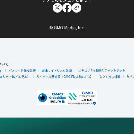
© GMO Media, Inc.
ついて
セキュリティ相談AIチャットボット
」
パスワード漏洩診断
Webサイトリスク診断
セキ
リティ byイエラエ）
サイバー攻撃対策（GMO Flatt Security）
なりすまし対策