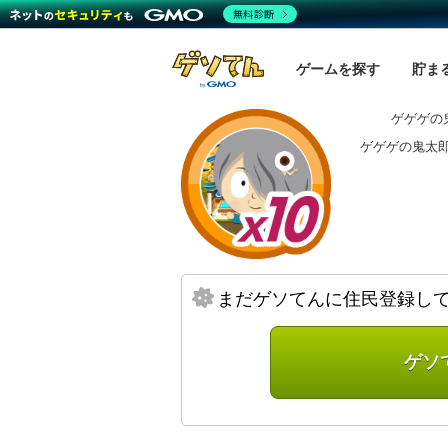
無料診断
ゲームを探す
貯ま
ゲゲゲの鬼
ゲゲゲの鬼太郎
まだゲソてんに住民登録し
ゲソ