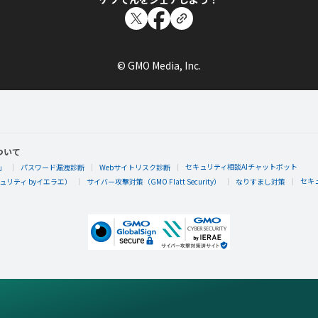
© GMO Media, Inc.
ついて
セキュリティ相談AIチャットボット
」
パスワード漏洩診断
Webサイトリスク診断
セキ
リティ byイエラエ）
サイバー攻撃対策（GMO Flatt Security）
なりすまし対策