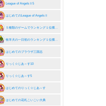
League of AngelsⅡ5
はじめてのLeague of AngelsⅡ
５種類のゲームでランキング１位獲得達成！
牧羊犬の一日初のランキング１位獲得！
はじめてのブラウザ三国志
りっく☆じあ～す10
りっく☆じあ～す5
はじめてのりっく☆じあ～す
はじめての花札こいこい大典