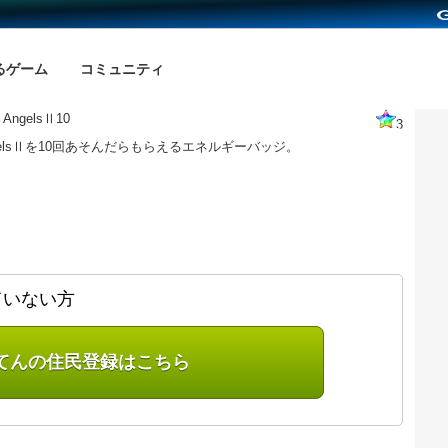
るゲーム
コミュニティ
f AngelsⅡ10
3
f AngelsⅡを10回あそんだらもらえるエネルギーバッジ。
ていない方
てんの住民登録はこちら