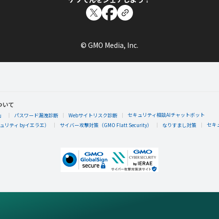
© GMO Media, Inc.
ついて
セキュリティ相談AIチャットボット
」
パスワード漏洩診断
Webサイトリスク診断
セキ
リティ byイエラエ）
サイバー攻撃対策（GMO Flatt Security）
なりすまし対策