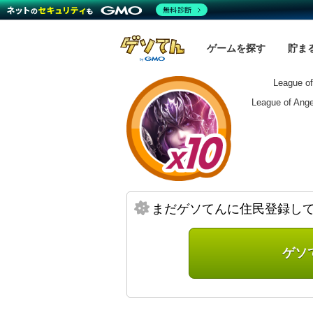
無料診断
ゲームを探す
貯ま
League o
League o
まだゲソてんに住民登録し
ゲソ